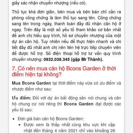
giấy xác nhận chuyển nhượng (nếu có).
Thủ tục khá đơn giản, bên mua và bên bán chỉ cần ra
phòng công chứng là làm thủ tục sang tên. Công chứng
sang tên trong ngày, thanh toán đầy đủ nhận căn hộ ở
ngay. Trên đây là một số yếu tố tham khảo cơ bản nhất
để anh chị hiểu quy trình, hồ sơ chuyển nhượng của một
dự án căn hộ. Tuy nhiên nếu để thực hiện nhanh và chi
tiết đầy đủ nhất anh chị nên liên hệ trực tiếp chuyên viên
để được hỗ trợ. Số điện thoại hỗ trợ tư vấn quy trình
chuyển nhượng:
0932.038.345 (gặp Mr Thành).
7. Có nên mua căn hộ Bcons Garden ở thời
điểm hiện tại không?
Mua Bcons Garden
tại thời điểm này vừa có ưu điểm và
nhược điểm như sau:
Ưu điểm:
Đối với dự án bất động sản nói chung và căn
hộ chung cư nói riêng thì
Bcons Garden
đạt được các
yếu tố sau:
Đơn giá bán căn hộ Bcons Garden:
Được xem là thấp nhất cùng khu vực khi cập
nhật đến tháng 4 năm 2021 chỉ vào khoảng 26