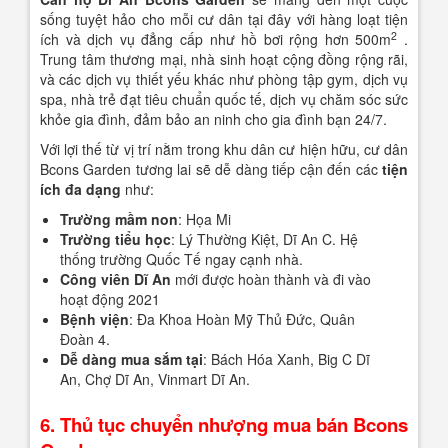
sống tuyệt hảo cho mỗi cư dân tại đây với hàng loạt tiện
2
ích và dịch vụ đẳng cấp như hồ bơi rộng hơn 500m
.
Trung tâm thương mại, nhà sinh hoạt cộng đồng rộng rãi,
và các dịch vụ thiết yếu khác như phòng tập gym, dịch vụ
spa, nhà trẻ đạt tiêu chuẩn quốc tế, dịch vụ chăm sóc sức
khỏe gia đình, đảm bảo an ninh cho gia đình bạn 24/7.
Với lợi thế từ vị trí nằm trong khu dân cư hiện hữu, cư dân
Bcons Garden tương lai sẽ dễ dàng tiếp cận đến các
tiện
ích đa dạng
như:
Trường mầm non
: Họa Mi
Trường tiểu học
: Lý Thường Kiệt, Dĩ An C. Hệ
thống trường Quốc Tế ngay cạnh nhà.
Công viên Dĩ An
mới được hoàn thành và đi vào
hoạt động 2021
Bệnh viện
: Đa Khoa Hoàn Mỹ Thủ Đức, Quân
Đoàn 4.
Dễ dàng mua sắm tại
: Bách Hóa Xanh, Big C Dĩ
An, Chợ Dĩ An, Vinmart Dĩ An.
6. Thủ tục chuyển nhượng mua bán Bcons