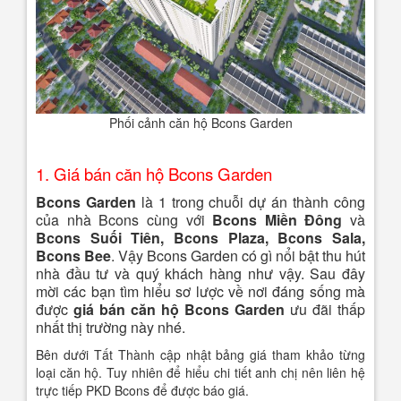
Phối cảnh căn hộ Bcons Garden
1. Giá bán căn hộ Bcons Garden
Bcons Garden
là 1 trong chuỗi dự án thành công
của nhà Bcons cùng với
Bcons Miền Đông
và
Bcons Suối Tiên, Bcons Plaza, Bcons Sala,
Bcons Bee
. Vậy Bcons Garden có gì nổi bật thu hút
nhà đầu tư và quý khách hàng như vậy. Sau đây
mời các bạn tìm hiểu sơ lược về nơi đáng sống mà
được
giá bán căn hộ Bcons Garden
ưu đãi thấp
nhất thị trường này nhé.
Bên dưới Tất Thành cập nhật bảng giá tham khảo từng
loại căn hộ. Tuy nhiên để hiểu chi tiết anh chị nên liên hệ
trực tiếp PKD Bcons để được báo giá.