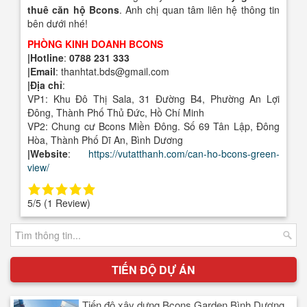
thuê căn hộ Bcons
. Anh chị quan tâm liên hệ thông tin
bên dưới nhé!
PHÒNG KINH DOANH BCONS
|Hotline
:
0788 231 333
|Email
: thanhtat.bds@gmail.com
|Địa chỉ
:
VP1: Khu Đô Thị Sala, 31 Đường B4, Phường An Lợi
Đông, Thành Phố Thủ Đức, Hồ Chí Minh
VP2: Chung cư Bcons Miền Đông. Số 69 Tân Lập, Đông
Hòa, Thành Phố Dĩ An, Bình Dương
|Website
:
https://vutatthanh.com/can-ho-bcons-green-
view/
5/5
(1 Review)
TIẾN ĐỘ DỰ ÁN
Tiến độ xây dựng Bcons Garden Bình Dương