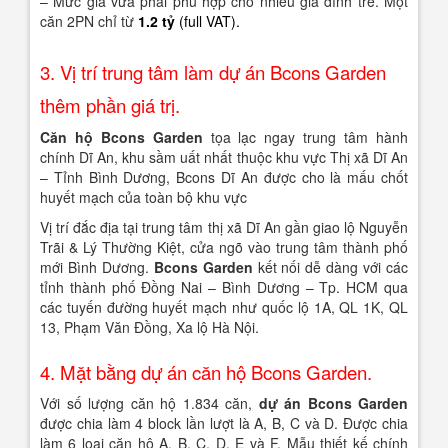
– Mức giá vừa phải phù hợp cho nhiều gia đình trẻ. Một
căn 2PN chỉ từ
1.2 tỷ
(full VAT).
3. Vị trí trung tâm làm dự án Bcons Garden
thêm phần giá trị.
Căn hộ Bcons Garden
tọa lạc ngay trung tâm hành
chính Dĩ An, khu sầm uất nhất thuộc khu vực Thị xã Dĩ An
– Tỉnh Bình Dương, Bcons Dĩ An được cho là mấu chốt
huyết mạch của toàn bộ khu vực
Vị trí đắc địa tại trung tâm thị xã Dĩ An gần giao lộ Nguyễn
Trãi & Lý Thường Kiệt, cửa ngõ vào trung tâm thành phố
mới Bình Dương.
Bcons Garden
kết nối dễ dàng với các
tỉnh thành phố Đồng Nai – Bình Dương – Tp. HCM qua
các tuyến đường huyết mạch như quốc lộ 1A, QL 1K, QL
13, Phạm Văn Đồng, Xa lộ Hà Nội.
4. Mặt bằng dự án căn hộ Bcons Garden.
Với số lượng căn hộ 1.834 căn,
dự án Bcons Garden
được chia làm 4 block lần lượt là A, B, C và D. Được chia
làm 6 loại căn hộ A, B, C, D, E và F. Mẫu thiết kế chính