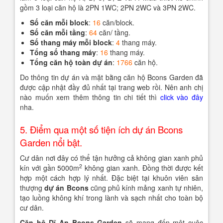
gồm 3 loại căn hộ là 2PN 1WC; 2PN 2WC và 3PN 2WC.
Số căn mỗi block
:
16
căn/block.
Số căn mỗi tầng
:
64
căn/ tầng.
Số thang máy mỗi block
:
4
thang máy.
Tổng số thang máy
:
16
thang máy.
Tổng căn hộ toàn dự án
:
1766
căn hộ.
Do thông tin dự án và mặt bằng căn hộ Bcons Garden đã
được cập nhật đầy đủ nhất tại trang web rồi. Nên anh chị
nào muốn xem thêm thông tin chi tiết thì
click vào đây
nha.
5. Điểm qua một số tiện ích dự án Bcons
Garden nổi bật.
Cư dân nơi đây có thể tận hưởng cả không gian xanh phủ
2
kín với gần 5000m
không gian xanh. Đồng thời được kết
hợp một cách hợp lý nhất. Đặc biệt tại khuôn viên sân
thượng
dự án Bcons
cũng phủ kính mảng xanh tự nhiên,
tạo luồng không khí trong lành và sạch nhất cho toàn bộ
cư dân.
Căn hộ Dĩ An Bcons Garden
sẽ mang đến một cuộc