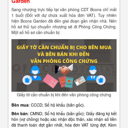
Garden
Sang nhượng trực tiếp tại văn phòng CDT Bcons chỉ mất
1 buổi (Đối với dự chưa xuất hóa đơn VAT). Tuy nhiên
hiện Bcons Garden đã đến giai đoạn gần nhận nhà. Nên
hồ sơ thủ tục chuyển nhượng sẽ đi Phòng Công Chứng.
Một số hồ sơ cần chuẩn bị:
Giấy tờ cần chuẩn bị khi đến văn phòng công chứng
Bên mua
: CCCD; Sổ hộ khẩu (bản gốc).
Bên bán
: CMND; Sổ hộ khẩu (bản gốc); Giấy đăng ký kết
hôn (vợ chồng) hoặc xác nhận độc thân, xác nhận số tiền
đã thanh toán đợt gần nhất, hóa đơn VAT từng đợt. Kèm