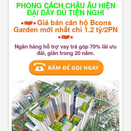
PHONG CÁCH CHÂU ÂU HIỆN
ĐẠI ĐẦY ĐỦ TIỆN NGHI
Giá bán căn hộ Bcons
Garden mới nhất chỉ 1.2 tỷ/2PN
Ngân hàng hỗ trợ vay trả góp 70% lãi ưu
đãi, giãn trong 20 năm.