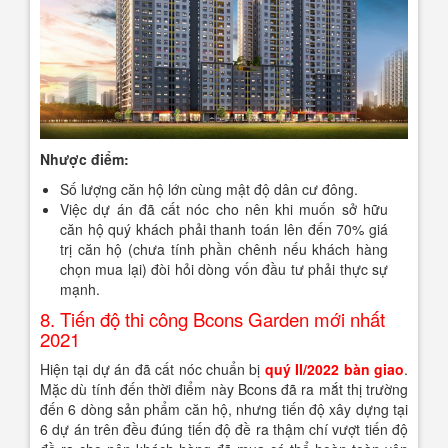
Nhược điểm:
Số lượng căn hộ lớn cùng mật độ dân cư đông.
Việc dự án đã cất nóc cho nên khi muốn sở hữu
căn hộ quý khách phải thanh toán lên đến 70% giá
trị căn hộ (chưa tính phần chênh nếu khách hàng
chọn mua lại) đòi hỏi dòng vốn đầu tư phải thực sự
mạnh.
8. Tiến độ thi công Bcons Garden mới nhất
2021
Hiện tại dự án đã cất nóc chuẩn bị
quý II/2022 bàn giao
.
Mặc dù tính đến thời điểm này Bcons đã ra mắt thị trường
đến 6 dòng sản phẩm căn hộ, nhưng tiến độ xây dựng tại
6 dự án trên đều đúng tiến độ đề ra thậm chí vượt tiến độ